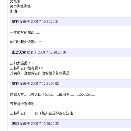
文笔呐……
努力训练训练……
加油~·
柒羽
发表于 2009-7-10 21:29:51
一年前写的东西……
你们让我失语吧= =
走进天堂
发表于 2009-7-12 20:20:16
云归太温柔了~
云起和云归很有爱XD
其实我一直觉得云归他爸很辛苦很委屈……
柒羽
发表于 2009-7-12 21:55:02
蹭蹭天堂……有人回了5555……飙泪啊……55555555……
云爹是个别扭崽- -
云起和云归……||||||（某人在压抑腐心泛滥）
灵玥
发表于 2009-7-15 20:26:22