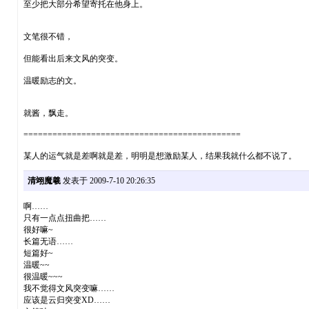
至少把大部分希望寄托在他身上。
文笔很不错，
但能看出后来文风的突变。
温暖励志的文。
就酱，飘走。
=============================================
某人的运气就是差啊就是差，明明是想激励某人，结果我就什么都不说了。
清翊魔羲
发表于 2009-7-10 20:26:35
啊……
只有一点点扭曲把……
很好嘛~
长篇无语……
短篇好~
温暖~~
很温暖~~~
我不觉得文风突变嘛……
应该是云归突变XD……