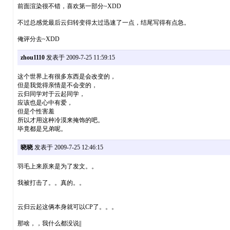
前面渲染很不错，喜欢第一部分~XDD
不过总感觉最后云归转变得太过迅速了一点，结尾写得有点急。
俺评分去~XDD
zhou1110
发表于 2009-7-25 11:59:15
这个世界上有很多东西是会改变的，
但是我觉得亲情是不会变的，
云归同学对于云起同学，
应该也是心中有爱，
但是个性害羞
所以才用这种冷漠来掩饰的吧。
毕竟都是兄弟呢。
晓晓
发表于 2009-7-25 12:46:15
羽毛上来原来是为了发文。。
我被打击了。。真的。。
云归云起这俩本身就可以CP了。。。
那啥，，我什么都没说||