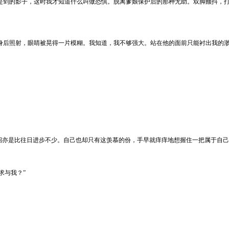
是剑的影子，这时我才知道什么叫做恐惧。脱离爹娘保护后的那种无助。双脚颤抖，
。
身后照射，眼睛被晃得一片模糊。我知道，我不够强大。站在他的面前只能衬出我的
招亦是比往日进步不少。自己也却只有这羡慕的份，手早就痒痒地想握住一把属于自
求与我？”