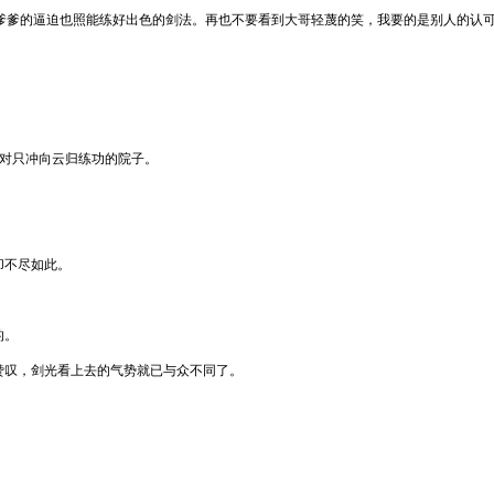
爹爹的逼迫也照能练好出色的剑法。再也不要看到大哥轻蔑的笑，我要的是别人的认
反对只冲向云归练功的院子。
却不尽如此。
的。
赞叹，剑光看上去的气势就已与众不同了。
。