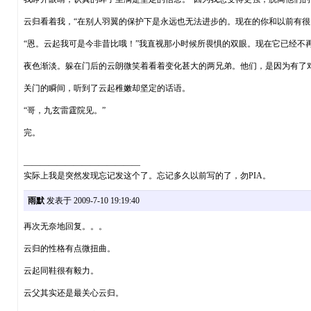
云归看着我，“在别人羽翼的保护下是永远也无法进步的。现在的你和以前有很
“恩。云起我可是今非昔比哦！”我直视那小时候所畏惧的双眼。现在它已经不
夜色渐淡。躲在门后的云朗微笑着看着变化甚大的两兄弟。他们，是因为有了
关门的瞬间，听到了云起稚嫩却坚定的话语。
“哥，九玄雷霆院见。”
完。
——————————————
实际上我是突然发现忘记发这个了。忘记多久以前写的了，勿PIA。
雨默
发表于 2009-7-10 19:19:40
再次无奈地回复。。。
云归的性格有点微扭曲。
云起同鞋很有毅力。
云父其实还是最关心云归。