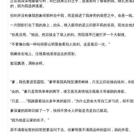
正在我深深地被吸引时，剑已脱离云归之手，急速射向了偷看的我。瞳孔里满
的，因为我选择逃避。
但剑并没有像我想象得那样击中我，而是插进了我身旁的墙壁之中。命悬一线
一片阴影打在了我的身上，抬头，映入眼帘的是云归那不羁的笑容。阳光在他
“你真没用。”他说。然后拔走了墙上的剑。而院墙早已被打开一个大裂缝。
“不要像白痴一样站得那么明显偷看别人练剑。这是最后一次。”
我瘫坐在地上。注视着他渐渐远去的背影。
絮花飘洒，凋映余晖。
“爹，我也要进雷霆院。”爹带着我风翔至渊旁树林，只见云归在独自练剑，剑
“会的。”爹只是简简单单的两字，便又面无表情地注视着大哥俊朗的身影。
“只是……”我踌躇着说出多年来的疑问，“为什么您命大哥自三岁习武，却不强
爹深邃的双眸闪烁了一下，快得不禁令人怀疑是否是自己眼花。
“因为他是云家的长子。”
原不满着短暂的回答想要追问下去。但爹明显不满我这样的提问，就此作罢。