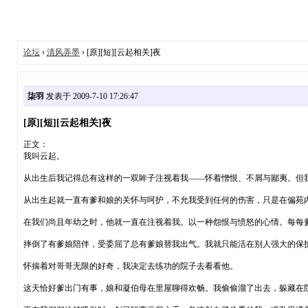
论坛
›
清风弄墨
› [原][短][云起相关]夜
柒羽
发表于 2009-7-10 17:26:47
[原][短][云起相关]夜
正文：
我叫云起。
从出生后我记得总有这样的一双眸子注视着我——怀着憎恨、不屑与鄙夷。但
从出生起就一直有爹和娘的关怀与呵护，不允我受到任何的伤害，只是在偏苑
在我们尚且年幼之时，他就一直在注视着我。以一种怨恨与愤怒的心情。每每
摔倒了有爹娘陪伴，受委屈了总有爹娘替我出气。我就只能活在别人强大的保
怀揣着对哥哥无限的好奇，我决定去练功的院子去看看他。
这天恰好爹出门有事，娘和凝伯母在里屋聊得欢畅。我偷偷溜了出去，躲藏在