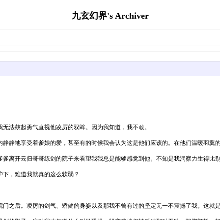
九玄幻界's Archiver
我无法鼓起勇气直视他凌厉的双眸。因为我知道，我不敢。
内静静地享受着爹娘的爱，甚至有的时候我会认为这是他们应该的。在他们温暖羽翼
爹爹离开云归哥哥练剑的院子来看望我我总是能够感觉到他。不知是我洞察力生得比
护下，难道我就真的这么软弱？
院门之后。凌厉的剑气、矫健的身姿以及那我不曾有过的坚定无一不震撼了我。这就