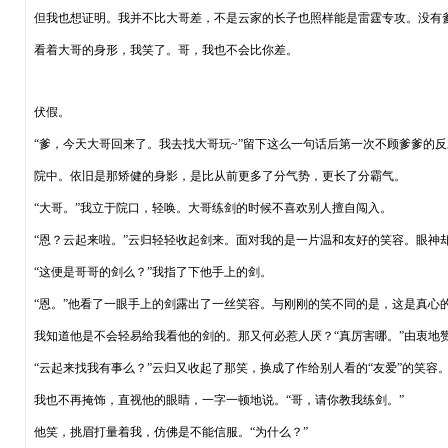
但我也想证明。我并不比大哥差，不是云家的长子也照样能是雷霆专攻。没有
看着大哥的身形，我笑了。哥，我也不会比你差。
伏假。
“爹，今天大哥回来了。我去找大哥玩~”留下这么一句话后第一次不顾爹爹的
院中。依旧是那矫健的身影，是比从前更多了分气势，更长了分霸气。
“大哥。”我立于院口，轻唤。大哥练剑的时候不喜欢别人擅自闯入。
“恩？云起来啦。”云归轻轻收起剑来。面对我的是一片温和友好的笑容。眼神
“这便是哥哥的剑么？”我指了下他手上的剑。
“恩。”他看了一眼手上的剑露出了一丝笑容。与刚刚的笑不同的是，这是真心
我知道他是不会轻易给我看他的剑的。那又何必惹人厌？“真厉害哪。”由衷地
“云起来找我有事么？”云归又收起了那笑，换成了作给别人看的“友爱”的笑容
我也不再掩饰，直视他的眼睛，一字一顿地说。“哥，请你教我练剑。”
他笑，挑眉打量着我，仿佛是不能信服。“为什么？”