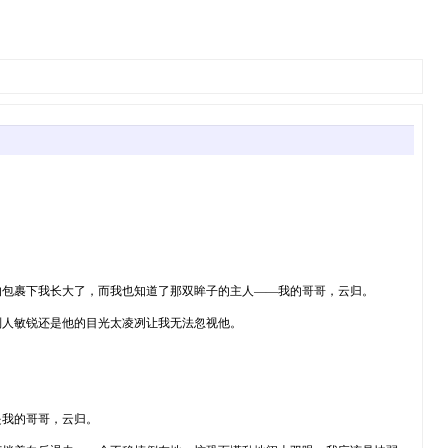
的包裹下我长大了，而我也知道了那双眸子的主人——我的哥哥，云归。
别人敏锐还是他的目光太凌冽让我无法忽视他。
是我的哥哥，云归。