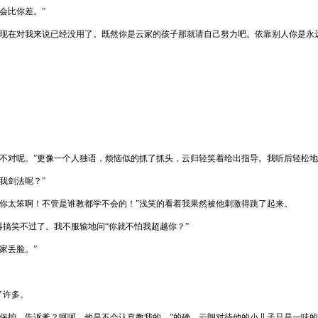
会比你差。”
，现在对我来说已经没用了。既然你是云家的孩子那就请自己努力吧。依靠别人你是永
。
不对呢。”更像一个人独语，烦恼似的抓了抓头，云归轻笑着给出指导。我听后轻松地
我剑法呢？”
你太笨啊！不管是谁教都学不会的！”浅笑的看着我果然被他刺激得跳了起来。
再搞笑不过了。我不服输地问“你就不怕我超越你？”
家丢脸。”
了许多。
的保护。告诉爹？呵呵，他是不会认真教我的。”的确，云朗对待他的小儿子只是一味