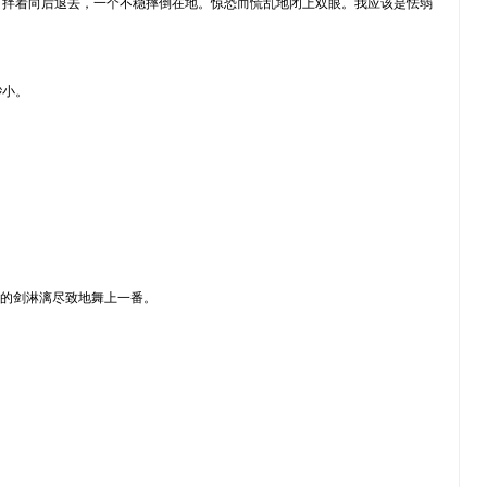
打拌着向后退去，一个不稳摔倒在地。惊恐而慌乱地闭上双眼。我应该是怯弱
渺小。
己的剑淋漓尽致地舞上一番。