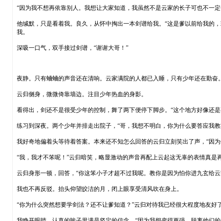
“因为我不想再依靠别人。我想让大家知道，我虽然不是云家的长子可也不一定
他缄默，只是看着我。良久，从怀中掏出一本剑谱给我。“这是爹以前给我的
我。
深吸一口气，双手接过剑谱，“谢谢大哥！”
夜静。只有蛐蛐的声音还在清响。云家满院的人都已入睡，只有少年还在勤奋
云归侧身，微微倚靠墙边。注目少年热血的身影。
看得出，剑还不是很受少年的控制，舞了两下便停下脚步。“这个地方好像还是
练习到深夜。两个少年并排走出院子，“哥，我想不明白，你为什么要答应我教
我好奇地偏着头等待着答案。本来还不知怎么回答的云归立刻笑出了声，“因为
“我，我才不笨呢！”云归暗笑，略显激动的声音再配上云起这无辜的表情真是
云归身形一顿，回答，“你这笨小子才超不过我呢。教你是因为怕你进九玄给云
我也不再反驳。抬头仰望皎洁的月，闭上眼享受清风吹在身上。
“你为什么突然想要学剑法？还不让爹知道？”云归对待我已经很大程度地友好
我睁开眼睛，认真的眸子里满是坚定的信念。“因为我想变得更强，脱离他们