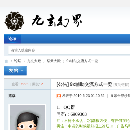
论坛
论坛
九玄大殿
祭天大殿
9x辅助交流方式一览
[公告]
9x辅助交流方式一览
查看:
7995
|
回复:
2
[复制链接]
九
»
›
›
›
路旗
发表于 2010-6-23 01:10:31
|
显示全部楼
1、QQ群
号码：6969303
注：不得不承认，QQ群很方便，有任何在
再注：申请的时候最好报上论坛ID，广告马