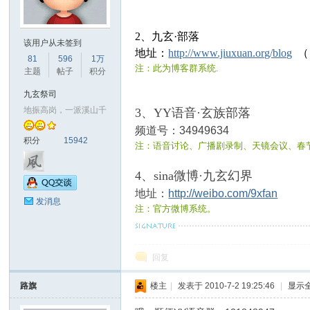
玄
2、九玄·部落
该用户从未签到
地址：
http://www.jiuxuan.org/blog
（
81
596
1万
注：此为博客群系统.
主题
帖子
积分
九玄祭司
地振高岗，一派溪山千
3、YY语音·玄族部落
频道号：
34949634
积分
15942
注：语音讨论、广播剧录制、天镜会议、春节
幻
4、sina微博·九玄幻界
地址：
http://weibo.com/9xfan
发消息
注：官方微博系统。
回复
路旗
楼主
|
发表于 2010-7-2 19:25:46
|
显示