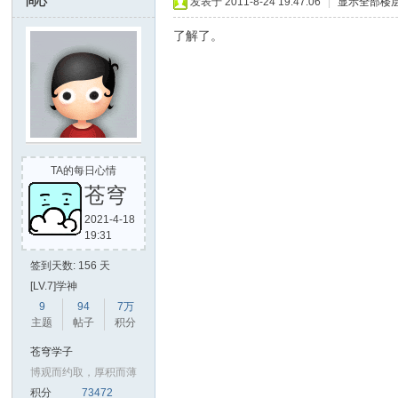
问心
发表于 2011-8-24 19:47:06
|
显示全部楼
了解了。
TA的每日心情
苍穹
2021-4-18
19:31
签到天数: 156 天
[LV.7]学神
9
94
7万
主题
帖子
积分
苍穹学子
博观而约取，厚积而薄
积分
73472