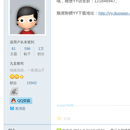
界
哦，顺便YY语音群：121848947。
顺便附赠YY下载地址：
http://yy.duowan
该用户从未签到
81
596
1万
主题
帖子
积分
九玄祭司
地振高岗，一派溪山千
积分
15942
发消息
回复