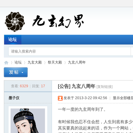
论坛
论坛
九玄大殿
祭天大殿
九玄八周年
[公告]
九玄八周年
查看:
6329
|
回复:
17
[复制链接]
九
»
›
›
›
墨子仪
发表于 2013-3-22 09:42:56
|
显示全部楼
一年一度的九玄周年到了。
有时候我也忍不住会想，人生到底有多少
其实要真的说起来的话，作为一个网站，