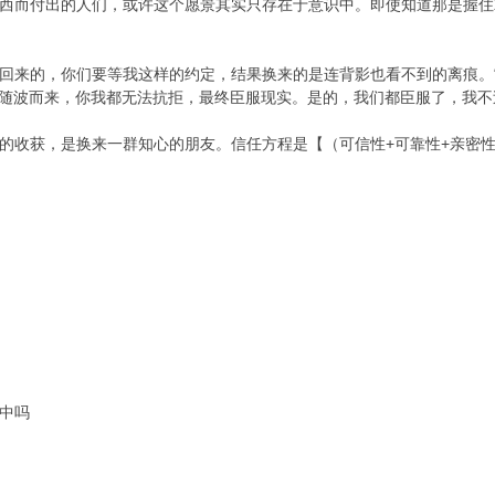
西而付出的人们，或许这个愿景其实只存在于意识中。即使知道那是握住
回来的，你们要等我这样的约定，结果换来的是连背影也看不到的离痕。“如
流随波而来，你我都无法抗拒，最终臣服现实。是的，我们都臣服了，我
的收获，是换来一群知心的朋友。信任方程是【（可信性+可靠性+亲密性
中吗