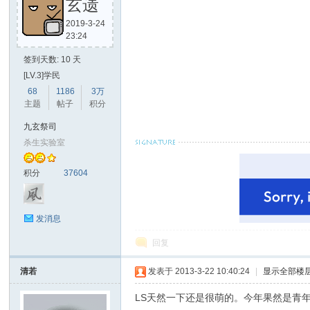
玄遗
2019-3-24
23:24
签到天数: 10 天
[LV.3]学民
68
1186
3万
主题
帖子
积分
九玄祭司
杀生实验室
积分
37604
发消息
回复
清若
发表于 2013-3-22 10:40:24
|
显示全部楼
LS天然一下还是很萌的。今年果然是青年