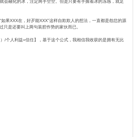
就会融化的冰，注定两手空空。但是只要有手握着冰的冻感，就足
果XXX在，好歹能XXX”这样自欺欺人的想法，一直都是怨忿的源
不过只是还要叫上两句装腔作势的家伙而已。
）/个人利益=信任】，基于这个公式，我相信我收获的是拥有无比