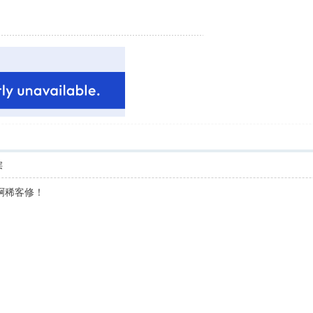
层
啊稀客修！