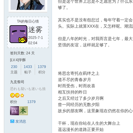
但是这个世界上总是不乏愿意为了什么东
够了。
玄
其实也不是没有怨忿过，每年守着一定会
TA的每日心情
头。实际上就算XXX在，又怎样呢。潮
迷雾
2025-7-1
但是八年的时光，对我而言是七年，最大
02:04
坚强的友谊，这样就足够了。
签到天数: 24 天
[LV.4]学酥
230
1433
1379
主题
帖子
积分
将思念寄托在羁绊之上
幻
道不尽的青春岁月
九玄祭司
时而受伤，时而欢喜
恐れも疑いも迷いも捨
相互扶持的昨日
之后又经过了多少岁月啊
积分
1379
曾一同经历的无数夕阳
故乡的朋友啊，这景象现在仍然在你的心
发消息
干杯，现在你站在人生的大舞台上
遥远漫长的道路正要开始