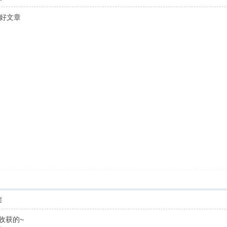
好文章
层
收获的~