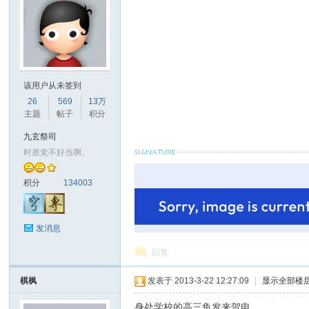
http://qingjin9lucifa.poco.cn
该用户从未签到
26
569
13万
主题
帖子
积分
九玄祭司
时差党不好当啊。
积分
134003
发消息
回复
棋枫
发表于 2013-3-22 12:27:09
|
显示全部楼
身处学校的高三鱼发来贺电。