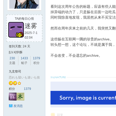
看到这次周年公告的标题，应该有些人能
掉异端的动力了，只是躲在后面一边吃瓜
玄
同时我惊喜地发现，我居然从来不买宝洁
TA的每日心情
迷雾
然而在周年庆来之前的几天，我突然又翻
2025-7-1
02:04
这些躲在互联网一隅的珍贵的archive。
转头想一想，这个论坛，不就是属于我，
签到天数: 24 天
[LV.4]学酥
不会改变，不会遗忘的archive。
230
1433
1379
主题
帖子
积分
幻
九玄祭司
恐れも疑いも迷いも捨
积分
1379
发消息
回复