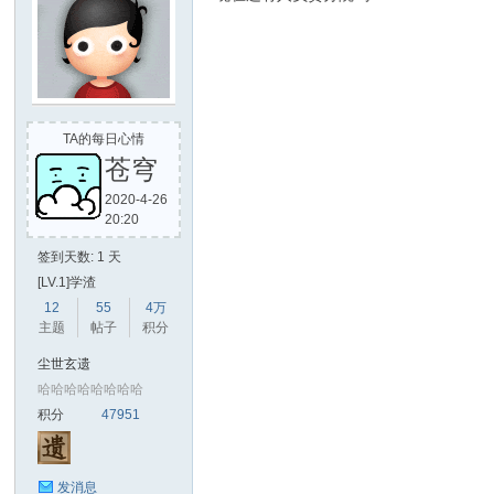
TA的每日心情
苍穹
2020-4-26
20:20
签到天数: 1 天
[LV.1]学渣
12
55
4万
主题
帖子
积分
尘世玄遗
哈哈哈哈哈哈哈哈
积分
47951
发消息