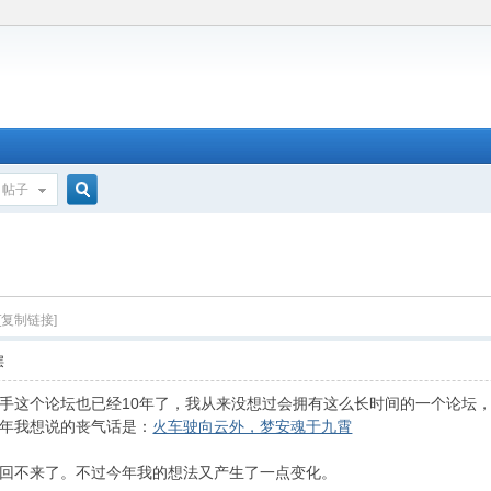
帖子
搜
索
[复制链接]
层
手这个论坛也已经10年了，我从来没想过会拥有这么长时间的一个论坛
年我想说的丧气话是：
火车驶向云外，梦安魂于九霄
回不来了。不过今年我的想法又产生了一点变化。