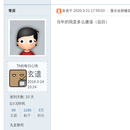
界
青涯
发表于 2020-3-21 17:59:03
|
显示全部楼
当年的我是多么傻逼（远目）
TA的每日心情
玄遗
2019-3-24
23:24
签到天数: 10 天
[LV.3]学民
68
1186
3万
主题
帖子
积分
九玄祭司