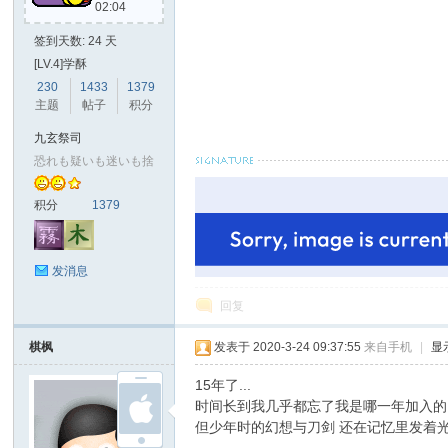
02:04
签到天数: 24 天
[LV.4]学酥
230
1433
1379
主题
帖子
积分
九玄祭司
恐れも疑いも迷いも捨
积分
1379
发消息
回复
棋枫
发表于 2020-3-24 09:37:55
来自手机
|
显
15年了...
时间长到我几乎都忘了我是哪一年加入的
但少年时的幻想与刀剑 还在记忆里发着