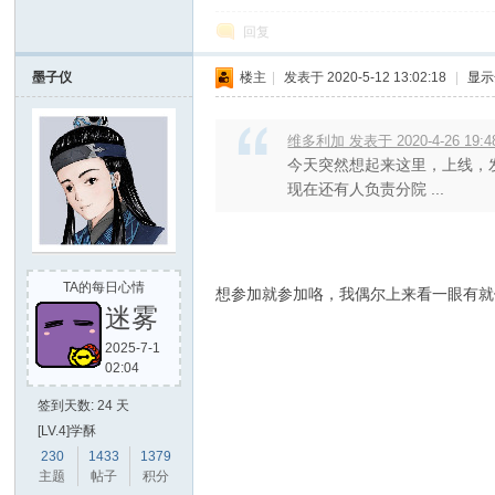
回复
墨子仪
楼主
|
发表于 2020-5-12 13:02:18
|
显示
维多利加 发表于 2020-4-26 19:4
今天突然想起来这里，上线，
现在还有人负责分院 ...
TA的每日心情
想参加就参加咯，我偶尔上来看一眼有就
迷雾
2025-7-1
02:04
签到天数: 24 天
[LV.4]学酥
230
1433
1379
主题
帖子
积分