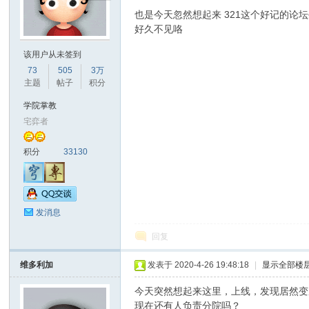
也是今天忽然想起来 321这个好记的论
好久不见咯
该用户从未签到
73
505
3万
主题
帖子
积分
学院掌教
宅弈者
积分
33130
发消息
回复
维多利加
发表于 2020-4-26 19:48:18
|
显示全部楼
今天突然想起来这里，上线，发现居然变
现在还有人负责分院吗？