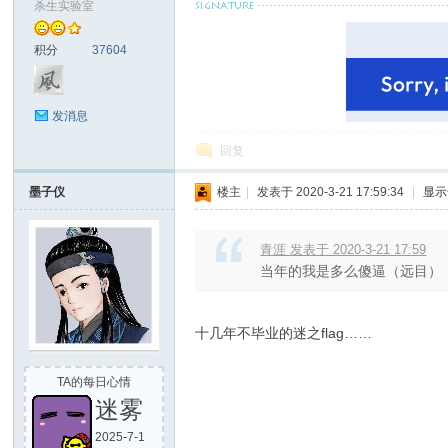
杀生实验室
积分
37604
发消息
回复
墨子仪
楼主
|
发表于 2020-3-21 17:59:34
|
显示
青涯 发表于 2020-3-21 17:59
当年的我是多么傻逼（远目）
http://qingjin9lucifa.poco.cn
十几年不毕业的迷之flag……
TA的每日心情
迷雾
2025-7-1