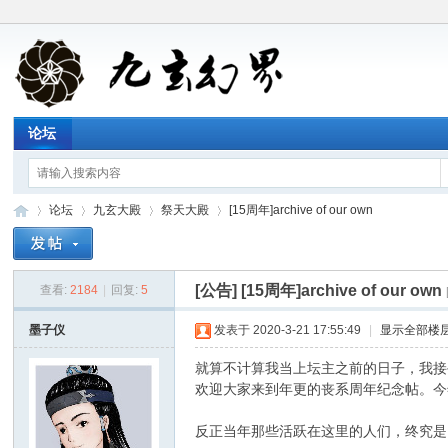
论坛
论坛
九玄大殿
祭天大殿
[15周年]archive of our own
[公告]
[15周年]archive of our own
查看:
2184
|
回复:
5
九
»
›
›
›
墨子仪
发表于 2020-3-21 17:55:49
|
显示全部楼
就算不计算我当上坛主之前的日子，我接
欢迎大家来到年更的丧系周年纪念帖。今
反正当年那些活跃在这里的人们，终究是