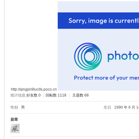
玄
幻
http://qingjin9lucifa.poco.cn
统计信息
好友数 0
|
回帖数 1118
|
主题数 68
性别
男
生日
1990 年 6 月 
勋章